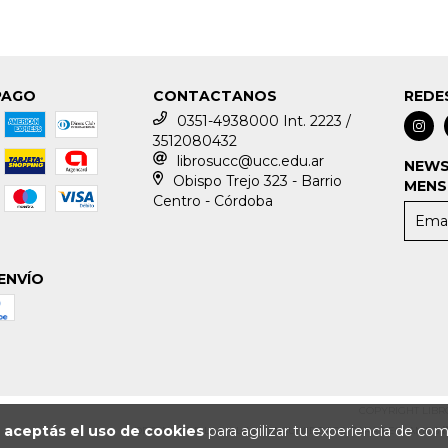
PAGO
CONTACTANOS
REDE
0351-4938000 Int. 2223 /
3512080432
librosucc@ucc.edu.ar
NEWS
Obispo Trejo 323 - Barrio
MENS
Centro - Córdoba
ENVÍO
COPYRIGHT LIBR
o
aceptás el uso de cookies
para agilizar tu experiencia de com
DEFENSA DE LAS Y LOS CONSUMIDORES. PARA RECLAMOS