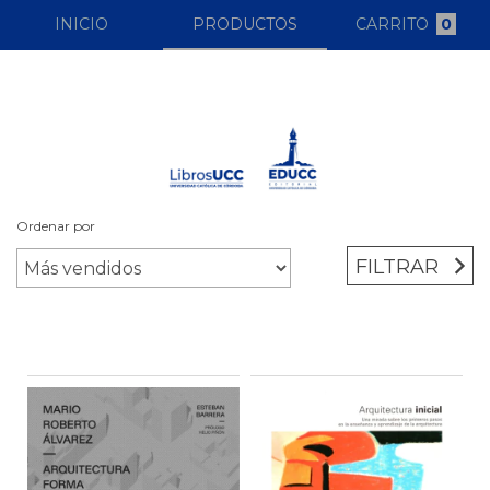
INICIO
PRODUCTOS
CARRITO
0
Ordenar por
Inicio
/
Catalogo
/
Categorias
/
Arquitectura
FILTRAR