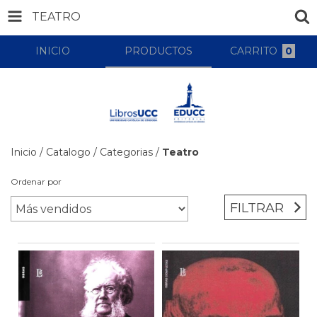
TEATRO
INICIO
PRODUCTOS
CARRITO
0
Inicio
/
Catalogo
/
Categorias
/
Teatro
Ordenar por
FILTRAR