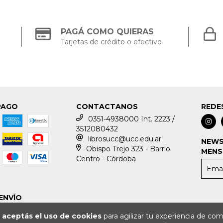
PAGÁ COMO QUIERAS
Tarjetas de crédito o efectivo
PAGO
CONTACTANOS
REDE
0351-4938000 Int. 2223 /
3512080432
librosucc@ucc.edu.ar
NEWS
Obispo Trejo 323 - Barrio
MENS
Centro - Córdoba
ENVÍO
o
aceptás el uso de cookies
para agilizar tu experiencia de com