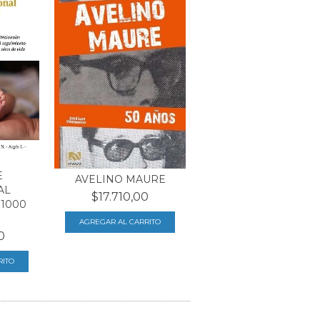
E
AVELINO MAURE
AL
$17.710,00
1000
0