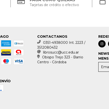
Tarjetas de crédito o efectivo
PAGO
CONTACTANOS
REDE
0351-4938000 Int. 2223 /
3512080432
librosucc@ucc.edu.ar
NEWS
Obispo Trejo 323 - Barrio
MENS
Centro - Córdoba
ENVÍO