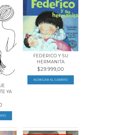
FEDERICO Y SU
HERMANITA
$29.999,00
UE
TE YA
0