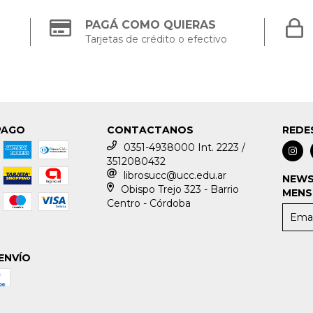
PAGÁ COMO QUIERAS
Tarjetas de crédito o efectivo
PAGO
CONTACTANOS
REDE
0351-4938000 Int. 2223 /
3512080432
librosucc@ucc.edu.ar
NEWS
Obispo Trejo 323 - Barrio
MENS
Centro - Córdoba
ENVÍO