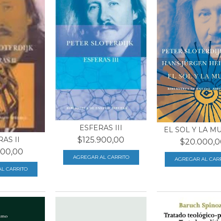
ESFERAS III
EL SOL Y LA M
$125.900,00
AS II
$20.000,0
900,00