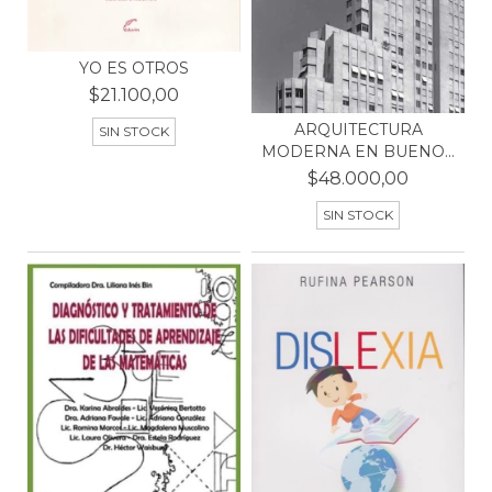
YO ES OTROS
$21.100,00
ARQUITECTURA
SIN STOCK
MODERNA EN BUENOS
AIRES (19...
$48.000,00
SIN STOCK