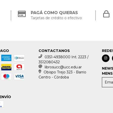
PAGÁ COMO QUIERAS
Tarjetas de crédito o efectivo
PAGO
CONTACTANOS
REDE
0351-4938000 Int. 2223 /
3512080432
librosucc@ucc.edu.ar
NEWS
Obispo Trejo 323 - Barrio
MENS
Centro - Córdoba
ENVÍO