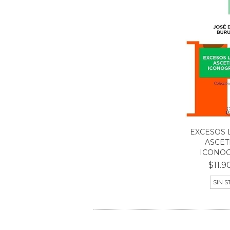
EXCESOS 
ASCET
ICONOGR
$11.9
SIN 