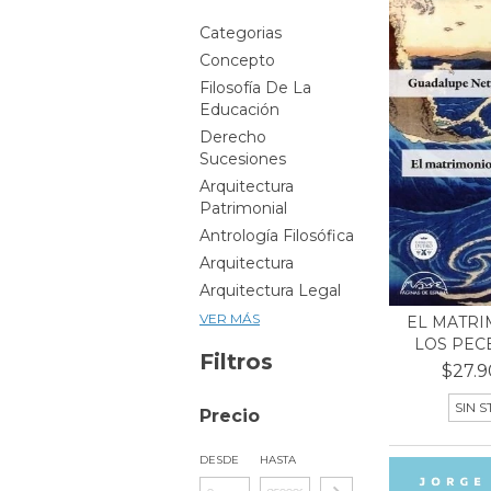
Categorias
Concepto
Filosofía De La
Educación
Derecho
Sucesiones
Arquitectura
Patrimonial
Antrología Filosófica
Arquitectura
Arquitectura Legal
VER MÁS
EL MATRI
LOS PEC
Filtros
$27.9
SIN 
Precio
DESDE
HASTA