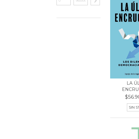
LA Ú
ENCRU
$56.9
SIN 