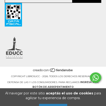
COPYRIGHT LIBROSUCC - 2026. TODOS LOS DERECHOS RESERVADOS.
Al navegar por este sitio
aceptás el uso de cookies
para
DEFENSA DE LAS Y LOS CONSUMIDORES. PARA RECLAMOS
INGRESÁ ACÁ.
agilizar tu experiencia de compra.
BOTÓN DE ARREPENTIMIENTO