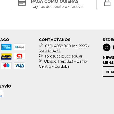
PAGÁ COMO QUIERAS
Tarjetas de crédito o efectivo
PAGO
CONTACTANOS
REDE
0351-4938000 Int. 2223 /
3512080432
librosucc@ucc.edu.ar
NEWS
Obispo Trejo 323 - Barrio
MENS
Centro - Córdoba
ENVÍO