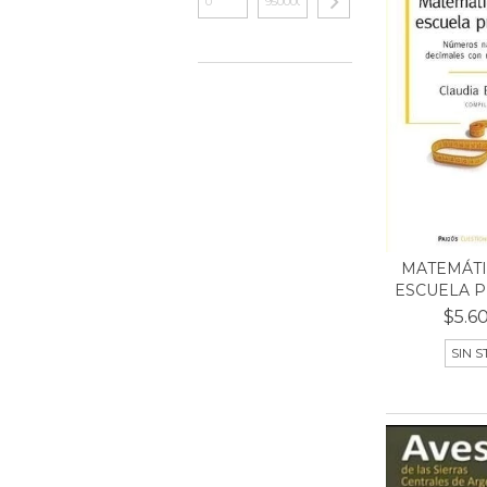
MATEMÁTI
ESCUELA PR
$5.6
SIN 